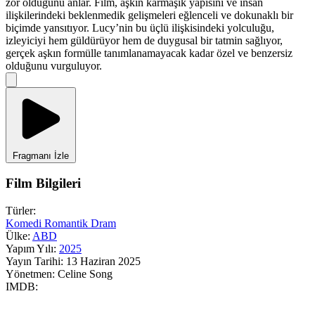
zor olduğunu anlar. Film, aşkın karmaşık yapısını ve insan
ilişkilerindeki beklenmedik gelişmeleri eğlenceli ve dokunaklı bir
biçimde yansıtıyor. Lucy’nin bu üçlü ilişkisindeki yolculuğu,
izleyiciyi hem güldürüyor hem de duygusal bir tatmin sağlıyor,
gerçek aşkın formülle tanımlanamayacak kadar özel ve benzersiz
olduğunu vurguluyor.
Fragmanı İzle
Film Bilgileri
Türler:
Komedi
Romantik
Dram
Ülke:
ABD
Yapım Yılı:
2025
Yayın Tarihi:
13 Haziran 2025
Yönetmen:
Celine Song
IMDB: