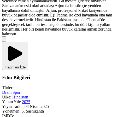
yeterince zaman ayıramamaktadır. Bu mesafe giderek büyürken,
Saravanan'ın eski okul arkadaşı Arjun da bu süreçte yeniden
hayatlarına dahil olmuştur. Arjun, profesyonel kriket kariyerinde
büyük başarılar elde etmiştir. Eşi Padma ise özel hayatında ona tam
destek vermektedir. Hindistan ile Pakistan arasında Chennai'de
gerçekleşecek tarihi bir test maçı öncesinde, bu dört kişinin yolları
kesişmiştir. Her biri kendi hayatında büyük kararlar almak zorunda
kalmıştır.
Fragmanı İzle
Film Bilgileri
Türler:
Dram
Spor
Ülke:
Hindistan
Yapım Yılı:
2025
Yayın Tarihi:
04 Nisan 2025
Yönetmen:
S. Sashikanth
IMDB: