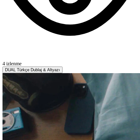
4 izlenme
DUAL
Türkçe Dublaj & Altyazı