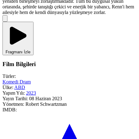
yeniden birleşmeyi zorlaştırmaktadır. Tüm bu duygusal yükün
ortasında, şehirde tanıştığı çekici ve enerjik bir yabancı, Renn'i hem
ailesiyle hem de kendi dünyasıyla yüzleşmeye zorlar.
Fragmanı İzle
Film Bilgileri
Türler:
Komedi
Dram
Ülke:
ABD
Yapım Yılı:
2023
Yayın Tarihi:
08 Haziran 2023
Yönetmen:
Robert Schwartzman
IMDB: