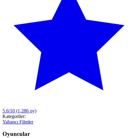
5.6/10
(1,286 oy)
Kategoriler:
Yabancı Filmler
Oyuncular