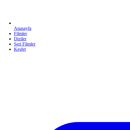
Anasayfa
Filmler
Diziler
Seri Filmler
Keşfet