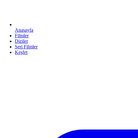
Anasayfa
Filmler
Diziler
Seri Filmler
Keşfet