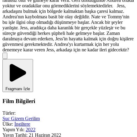
rahatsız olur ve gitmeye karar verir. Geri döndüğünde Andrea ortada
yoktur ve oradakilar onu görmediklerini söylemektedirler. Jess,
arkadaşını bulmak için bölgede kalmaktan başka çaresi kalmaz.
Andrea'nın kaybolması basit bir olay değildir. Nate ve Tommy'nin
bu işle ilgisi olup olmadığı düşünmeye başlar. Ancak bir şeyler
yanlıştır. Jess, aradıkça daha karanlık bir gerçekle yüzleşir ve bu
süreçte güvendiği herkes şüpheli hale gelmeye başlar. Zaman
daralmaya devam ederken, Jess'in hayatta kalmak için doğru kişilere
güvenmesi gerekmektedir. Andrea'yı kurtarmak için her yolu
denemeye karar veren Jess, arkadaşı için ne kadar ileri gidecektir?
Fragmanı İzle
Film Bilgileri
Türler:
Suç
Gizem
Gerilim
Ülke:
İngiltere
Yapım Yılı:
2022
Yayın Tarihi:
21 Haziran 2022