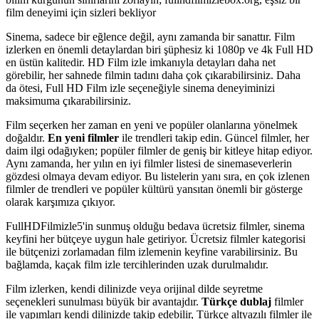
film deneyimi için sizleri bekliyor
Sinema, sadece bir eğlence değil, aynı zamanda bir sanattır. Film
izlerken en önemli detaylardan biri şüphesiz ki 1080p ve 4k Full HD
en üstün kalitedir. HD Film izle imkanıyla detayları daha net
görebilir, her sahnede filmin tadını daha çok çıkarabilirsiniz. Daha
da ötesi, Full HD Film izle seçeneğiyle sinema deneyiminizi
maksimuma çıkarabilirsiniz.
Film seçerken her zaman en yeni ve popüler olanlarına yönelmek
doğaldır.
En yeni filmler
ile trendleri takip edin. Güncel filmler, her
daim ilgi odağıyken; popüler filmler de geniş bir kitleye hitap ediyor.
Aynı zamanda, her yılın en iyi filmler listesi de sinemaseverlerin
gözdesi olmaya devam ediyor. Bu listelerin yanı sıra, en çok izlenen
filmler de trendleri ve popüler kültürü yansıtan önemli bir gösterge
olarak karşımıza çıkıyor.
FullHDFilmizle5'in sunmuş olduğu bedava ücretsiz filmler, sinema
keyfini her bütçeye uygun hale getiriyor. Ücretsiz filmler kategorisi
ile bütçenizi zorlamadan film izlemenin keyfine varabilirsiniz. Bu
bağlamda, kaçak film izle tercihlerinden uzak durulmalıdır.
Film izlerken, kendi dilinizde veya orijinal dilde seyretme
seçenekleri sunulması büyük bir avantajdır.
Türkçe dublaj
filmler
ile yapımları kendi dilinizde takip edebilir, Türkçe altyazılı filmler ile