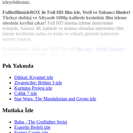
izleyebilirsiniz.
FullhdfilmizleBOX ile Full HD film izle, Yerli ve Yabancı filmleri
Türkçe dublaj ve Altyazılı 1080p kalitede kesintisiz film izleme
sitesinin keyfini çıkar!
Full HD sinema izleme deneyimini
evinizde, Sınırsız 4K kalitede ve donma olmadan internetten film
izleme keyfininin tadını en üstün ve yüksek görüntü kalitesiyle
sınırsız yaşayın.
Fullhdfilmizle | Film izle, HD Film izle
film izle
-
Netflix filmleri
izle
-
2026 Filmleri izle
-
film izle
Pek Yakında
Dikkat: Kıyamet izle
Ziyaretçiler: Bölüm 3 izle
Kurtuluş Projesi izle
Çığlık 7 izle
Star Wars: The Mandalorian and Grogu izle
Mutlaka İzle
Baba - The Godfather Serisi
Esaretin Bedeli izle
Forrest Gump izle