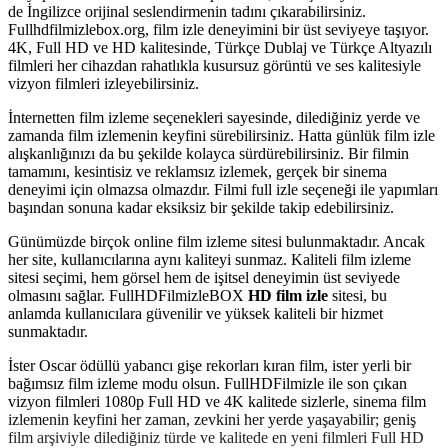
de İngilizce orijinal seslendirmenin tadını çıkarabilirsiniz.
Fullhdfilmizlebox.org, film izle deneyimini bir üst seviyeye taşıyor.
4K, Full HD ve HD kalitesinde, Türkçe Dublaj ve Türkçe Altyazılı
filmleri her cihazdan rahatlıkla kusursuz görüntü ve ses kalitesiyle
vizyon filmleri izleyebilirsiniz.
İnternetten film izleme seçenekleri sayesinde, dilediğiniz yerde ve
zamanda film izlemenin keyfini sürebilirsiniz. Hatta günlük film izle
alışkanlığınızı da bu şekilde kolayca sürdürebilirsiniz. Bir filmin
tamamını, kesintisiz ve reklamsız izlemek, gerçek bir sinema
deneyimi için olmazsa olmazdır. Filmi full izle seçeneği ile yapımları
başından sonuna kadar eksiksiz bir şekilde takip edebilirsiniz.
Günümüzde birçok online film izleme sitesi bulunmaktadır. Ancak
her site, kullanıcılarına aynı kaliteyi sunmaz. Kaliteli film izleme
sitesi seçimi, hem görsel hem de işitsel deneyimin üst seviyede
olmasını sağlar. FullHDFilmizleBOX
HD film izle
sitesi, bu
anlamda kullanıcılara güvenilir ve yüksek kaliteli bir hizmet
sunmaktadır.
İster Oscar ödüllü yabancı gişe rekorları kıran film, ister yerli bir
bağımsız film izleme modu olsun. FullHDFilmizle ile son çıkan
vizyon filmleri 1080p Full HD ve 4K kalitede sizlerle, sinema film
izlemenin keyfini her zaman, zevkini her yerde yaşayabilir; geniş
film arşiviyle dilediğiniz türde ve kalitede en yeni filmleri Full HD