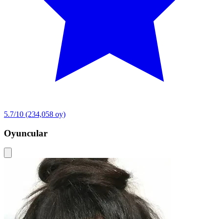
5.7/10
(234,058 oy)
Oyuncular