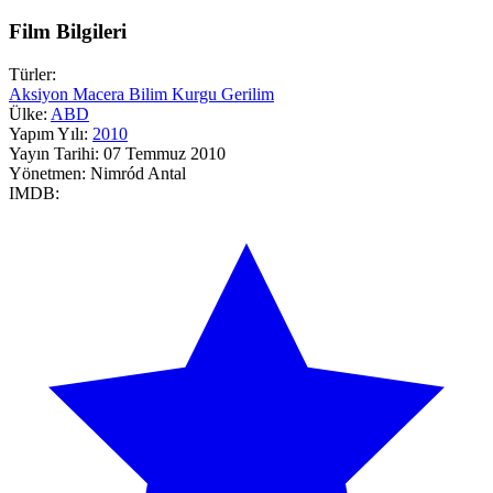
Film Bilgileri
Türler:
Aksiyon
Macera
Bilim Kurgu
Gerilim
Ülke:
ABD
Yapım Yılı:
2010
Yayın Tarihi:
07 Temmuz 2010
Yönetmen:
Nimród Antal
IMDB: