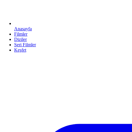
Anasayfa
Filmler
Diziler
Seri Filmler
Keşfet